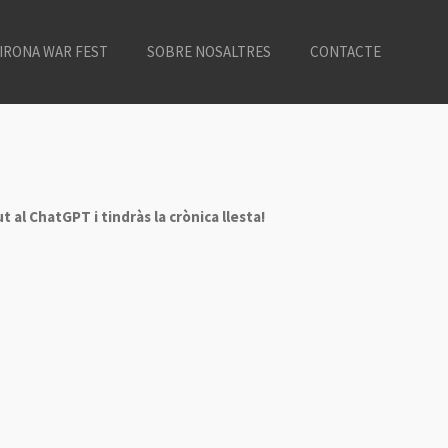
IRONA WAR FEST
SOBRE NOSALTRES
CONTACTE
 al ChatGPT i tindràs la crònica llesta!