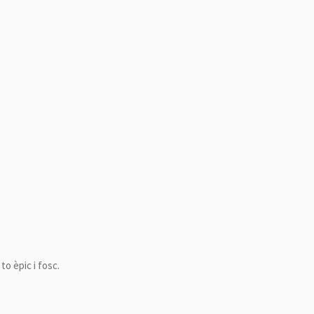
o èpic i fosc.