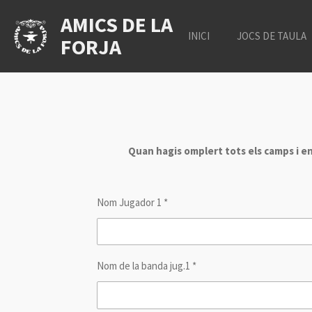
Ir
AMICS DE LA
al
INICI
JOCS DE TAULA
FORJA
contenido
principal
Quan hagis omplert tots els camps i env
Nom Jugador 1 *
Nom de la banda jug.1 *