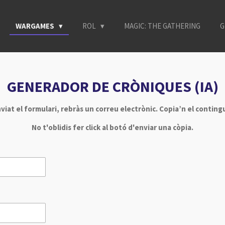
WARGAMES
ROL
MAGIC: THE GATHERING
G
GENERADOR DE CRÒNIQUES (IA)
iat el formulari, rebràs un correu electrònic. Copia’n el contingut
No t'oblidis fer click al botó d'enviar una còpia.