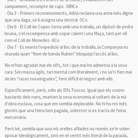
campament, recompte de caps -589Co
- Dia 3 - Primers reconeixements, Adrià reclama una arma més digne
que una daga, se li assigna una destral -5Co
- Dia 6 - El Coll de Copes torna amb una troballa, un dipòsit de pedra
bruixa, s'el recompensa amb sopar calent i una Maça, tant per ell
com el Coll de Monedes -6Co
- Dia 7 - Es monta l'expedició al lloc de la troballa, la Companyia es
aturada quan "Nom de banda Ruben" bloqueja l'accés al lloc.
No m'han agradat mai els elfs, tot i que mai ho admetria a la seva
cara. Són massa àgils, tan mental com literalment, i no se'n fien mai
de les "races nouvingudes", fent difícil el negoci amb ells.
Específicament, però, odio als Elfs Foscos. Igual que els cosins
bastards dels nans, munten la seva economia al voltant de la mà
d'obra esclava, cosa que em sembla deplorable. No hi ha res més
gloriós que una feina ben pagada, sobretot si es tracta de feina
mercenària.
Però bé, sembla que avui els orelles afilades no només se'm volen
oposar ideològicament, sinó en el sentit més literal de la paraula,