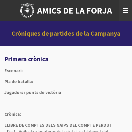
Ir
AMICS DE LA FORJA
al
contenido
principal
Cròniques de partides de la Campanya
Primera crònica
Escenari:
Pla de batalla:
Jugadors i punts de victòria
Crònica:
LLIBRE DE COMPTES DELS NAIPS DEL COMPTE PERDUT
- Dia 1 - Arribada a les afores de la ciutat, establiment del