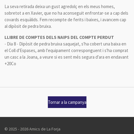
La seva retirada deixa un gust agredolç en els meus homes,
sobretot a en Xavier, que no ha aconseguit enfrontar-se a cap dels
covards esquàlids. Fem recompte de ferits i baixes, i avancem cap
al dipòsit de pedra bruixa.
LLIBRE DE COMPTES DELS NAIPS DEL COMPTE PERDUT
- Dia 8 - Dipòsit de pedra bruixa saquejat, s'ha cobert una baixa en
el Coll d'Espases, amb l'equipament corresponguent i s'ha comprat
un casc a la Joana, a veure si es sent més segura d'ara en endavant
+20Co
Tornar a la campanya
© 2025 - 2026 Amics de La Forja