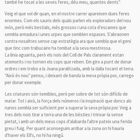
també he tocat a les seves feres, déu meu, quantes dents".
Veig el que vol dir quan, en el nostre carrer apareixen dues feres
enormes. Com els sauris dels quals parlen els exploradors del nou
món, però més bestials, més grossos i una cota d'escames que
sembla armadura i unes urpes que semblen espases. S'abraonen
contra nosaltres sense cap estratègia ara que sembla que el geni
que tinc com trabucaire ha tombat a la seva mestressa.
La línia aguanta, però els nois del Coll de Pals clarament estan
atemorits i no tornen els cops que reben. Em giro a punt de donar
ordres i em trobo a la Joana paralitzada, amb la dalla tocant el terra.
"Això és nou" penso, i deixant de banda la meva pròpia por, carrego
per donar exemple.
Les criatures són temibles, però per sobre de tot són difícils de
matar. Tot i això, la força dels números i la inspiració que doncs als
nanos sembla ser suficient per a superar la seva pròpia por. Veig a
tres dels nois tirar a terra una de les bèsties i trinxar-la sense
pietat, i amb un dels meus cops d'alabarda l'altre pateix una ferida
greu i fuig. Per quant aconseguim arribar a la zona on hi hauria
d'haver els Elfs, no hi ha ningú.