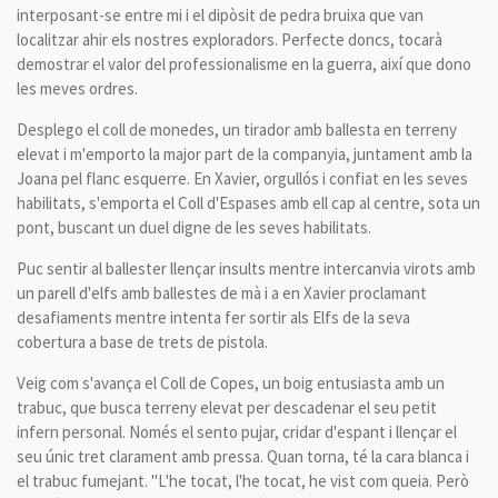
interposant-se entre mi i el dipòsit de pedra bruixa que van
localitzar ahir els nostres exploradors. Perfecte doncs, tocarà
demostrar el valor del professionalisme en la guerra, així que dono
les meves ordres.
Desplego el coll de monedes, un tirador amb ballesta en terreny
elevat i m'emporto la major part de la companyia, juntament amb la
Joana pel flanc esquerre. En Xavier, orgullós i confiat en les seves
habilitats, s'emporta el Coll d'Espases amb ell cap al centre, sota un
pont, buscant un duel digne de les seves habilitats.
Puc sentir al ballester llençar insults mentre intercanvia virots amb
un parell d'elfs amb ballestes de mà i a en Xavier proclamant
desafiaments mentre intenta fer sortir als Elfs de la seva
cobertura a base de trets de pistola.
Veig com s'avança el Coll de Copes, un boig entusiasta amb un
trabuc, que busca terreny elevat per descadenar el seu petit
infern personal. Només el sento pujar, cridar d'espant i llençar el
seu únic tret clarament amb pressa. Quan torna, té la cara blanca i
el trabuc fumejant. "L'he tocat, l'he tocat, he vist com queia. Però