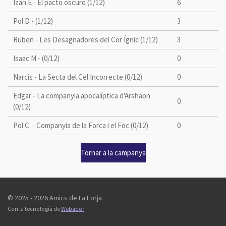
Izan E - El pacto oscuro (1/12)
6
Pol D - (1/12)
3
Ruben - Les Desagnadores del Cor Ígnic (1/12)
3
Isaac M - (0/12)
0
Narcis - La Secta del Cel Incorrecte (0/12)
0
Edgar - La companyia apocalíptica d'Arshaon
0
(0/12)
Pol C. - Companyia de la Forca i el Foc (0/12)
0
Tornar a la campanya
© 2025 - 2026 Amics de La Forja
Con la tecnología de
Webador