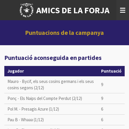
Ir
AMICS DE LA FORJA
al
contenido
principal
Puntuacions de la campanya
Puntuació aconseguida en partides
Jugador
Puntuació
Mauro - Bycif, els seus cosins germans i els seus
9
cosins segons (2/12)
Ponç - Els Naips del Compte Perdut (2/12)
9
Pol M. - Presagis Azure (1/12)
6
Pau B - Whaaa (1/12)
6