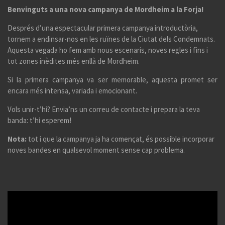
Benvinguts a una nova campanya de Mordheim a la Forja!
Després d’una espectacular primera campanya introductòria,
tornem a endinsar-nos en les ruïnes de la Ciutat dels Condemnats.
Aquesta vegada ho fem amb nous escenaris, noves regles i fins i
tot zones inèdites més enllà de Mordheim.
Si la primera campanya va ser memorable, aquesta promet ser
encara més intensa, variada i emocionant.
Vols unir-t’hi? Envia’ns un correu de contacte i prepara la teva
banda: t’hi esperem!
Nota:
tot i que la campanya ja ha començat, és possible incorporar
noves bandes en qualsevol moment sense cap problema.