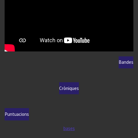
Bandes
Cròniques
Puntuacions
bases